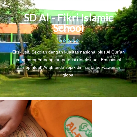
SD Al - Fikri Islamic
School
⭐️⭐️⭐️⭐️⭐️
Eksklusif, Sekolah dengan kualitas nasional plus Al Qur’an
yang mengembangkan potensi (Intelektual, Emosional
dan Spiritual) Anak anda sejak dini serta berwawasan
global