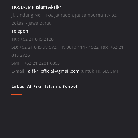
TK-SD-SMP Islam Al-Fikri
Jl. Lindung No. 11-A, Jatiraden, Jatisampurna 17433,
Bekasi - Jawa Barat
Telepon
TK : +62 21 845 2128
SD: +62 21 845 99 572, HP. 0813 1147 1522, Fax. +62 21
845 2726
SMP : +62 21 2281 6863
E-mail :
alfikri.official@gmail.com
(untuk TK, SD, SMP)
Lokasi Al-Fikri Islamic School