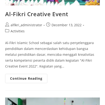
Al-Fikri Creative Event
Post
Post
alfikri_administrator
December 13, 2022
author:
published:
Post
Activities
category:
Al-Fikri Islamic School sebagai salah satu penyelenggara
pendidikan dalam mencerdaskan kehidupan bangsa
melalui pendidikan dasar, mencoba menggali kreativitas
serta kompetensi peserta didik dalam kegiatan "Al-Fikri
Creative Event 2022". Kegiatan yang…
Al-
Continue Reading
Fikri
Creative
Event