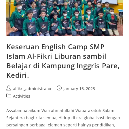
Keseruan English Camp SMP
Islam Al-Fikri Liburan sambil
Belajar di Kampung Inggris Pare,
Kediri.
Post
Post
alfikri_administrator
January 16, 2023
author:
published:
Post
Activities
category:
Assalamualaikum Warrahmatullahi Wabarakatuh Salam
Sejahtera bagi kita semua, Hidup di era globalisasi dengan
persaingan berbagai elemen seperti halnya pendidikan,