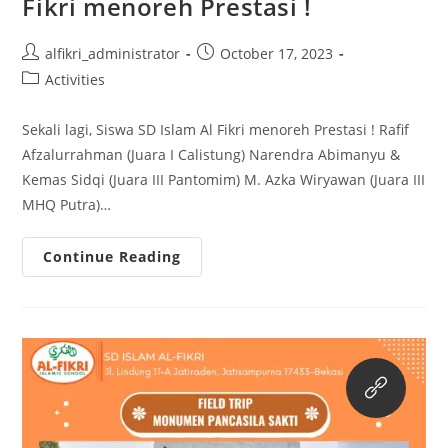
Fikri menoreh Prestasi !
Post
Post
alfikri_administrator
October 17, 2023
author:
published:
Post
Activities
category:
Sekali lagi, Siswa SD Islam Al Fikri menoreh Prestasi ! Rafif
Afzalurrahman (Juara I Calistung) Narendra Abimanyu &
Kemas Sidqi (Juara III Pantomim) M. Azka Wiryawan (Juara III
MHQ Putra)…
Sekali
Continue Reading
Lagi,
Siswa
SD
Islam
Al
Fikri
Menoreh
Prestasi
!