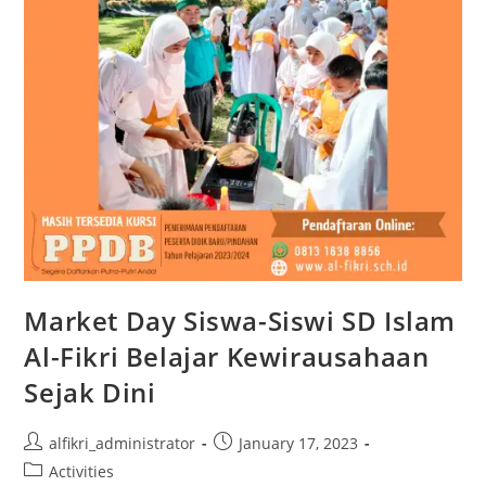
Market Day Siswa-Siswi SD Islam
Al-Fikri Belajar Kewirausahaan
Sejak Dini
Post
Post
alfikri_administrator
January 17, 2023
author:
published:
Post
Activities