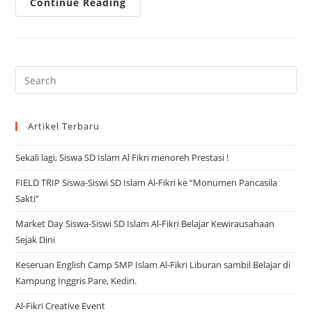
Daurah
Continue Reading
&
Munaqosyah,
Wisuda
Tahfidz
Juz
29&30
Artikel Terbaru
Sekali lagi, Siswa SD Islam Al Fikri menoreh Prestasi !
FIELD TRIP Siswa-Siswi SD Islam Al-Fikri ke “Monumen Pancasila
Sakti”
Market Day Siswa-Siswi SD Islam Al-Fikri Belajar Kewirausahaan
Sejak Dini
Keseruan English Camp SMP Islam Al-Fikri Liburan sambil Belajar di
Kampung Inggris Pare, Kediri.
Al-Fikri Creative Event