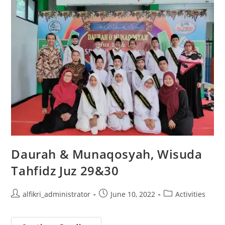
Daurah & Munaqosyah, Wisuda
Tahfidz Juz 29&30
Post
Post
Post
alfikri_administrator
June 10, 2022
Activities
author:
published:
category: