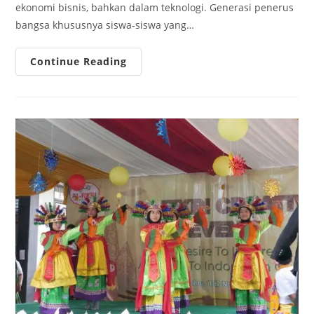
ekonomi bisnis, bahkan dalam teknologi. Generasi penerus
bangsa khususnya siswa-siswa yang…
Keseruan
Continue Reading
English
Camp
SMP
Islam
Al-
Fikri
Liburan
Sambil
Belajar
Di
Kampung
Inggris
Pare,
Kediri.