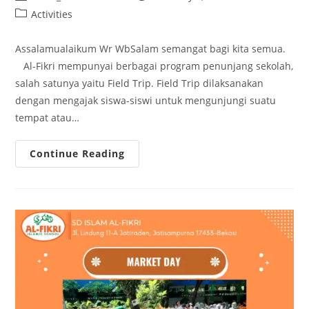
author:
published:
Post
Activities
category:
Assalamualaikum Wr WbSalam semangat bagi kita semua.
Al-Fikri mempunyai berbagai program penunjang sekolah,
salah satunya yaitu Field Trip. Field Trip dilaksanakan
dengan mengajak siswa-siswi untuk mengunjungi suatu
tempat atau…
FIELD
Continue Reading
TRIP
Siswa-
Siswi
SD
Islam
Al-
Fikri
Ke
“Monumen
Pancasila
Sakti”