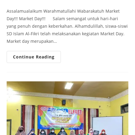
category:
Assalamualaikum Warahmatullahi Wabarakatuh Market
Day!!! Market Day!!! Salam semangat untuk hari-hari
yang penuh dengan keberkahan. Alhamdulillah, siswa-siswi
SD Islam Al-Fikri telah melaksanakan kegiatan Market Day.
Market day merupakan…
Market
Continue Reading
Day
Siswa-
Siswi
SD
Islam
Al-
Fikri
Belajar
Kewirausahaan
Sejak
Dini