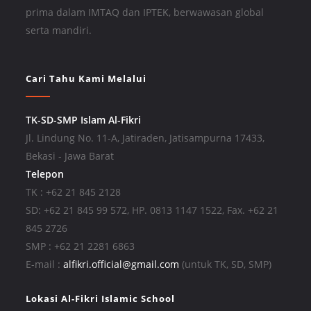
prima dalam IMTAQ dan IPTEK, berwawasan global
serta mandiri.
Cari Tahu Kami Melalui
TK-SD-SMP Islam Al-Fikri
Jl. Lindung No. 11-A, Jatiraden, Jatisampurna 17433,
Bekasi - Jawa Barat
Telepon
TK : +62 21 845 2128
SD: +62 21 845 99 572, HP. 0813 1147 1522, Fax. +62 21
845 2726
SMP : +62 21 2281 6863
E-mail :
alfikri.official@gmail.com
(untuk TK, SD, SMP)
Lokasi Al-Fikri Islamic School