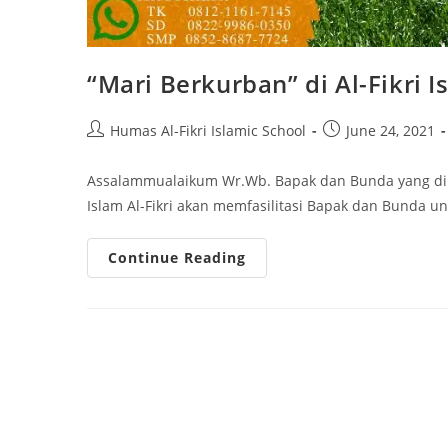
“Mari Berkurban” di Al-Fikri I
Post
Post
Humas Al-Fikri Islamic School
June 24, 2021
author:
published:
Assalammualaikum Wr.Wb. Bapak dan Bunda yang dirah
Islam Al-Fikri akan memfasilitasi Bapak dan Bunda 
“Mari
Continue Reading
Berkurban”
Di
Al-
Fikri
Islamic
School