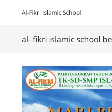
Skip
to
Al-Fikri Islamic School
content
al- fikri islamic school 