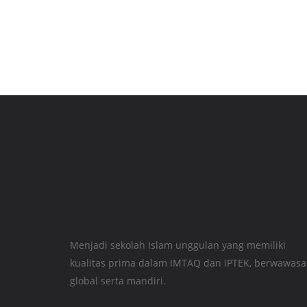
Menjadi sekolah Islam unggulan yang memiliki
kualitas prima dalam IMTAQ dan IPTEK, berwawas
global serta mandiri.