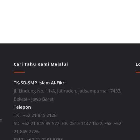
Cari Tahu Kami Melalui
L
TK-SD-SMP Islam Al-Fikri
Jl. Lindung No. 11-A, Jatiraden, Jatisampurna 17433,
Bekasi - Jawa Barat
Telepon
TK : +62 21 845 2128
an
SD: +62 21 845 99 572, HP. 0813 1147 1522, Fax. +62
21 845 2726
SMP : +62 21 2281 6863